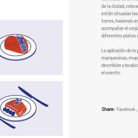
de la ciudad, colo
están situadas las
torres, haciendo en
acompañar el conju
diferentes platos y
La aplicación de l
marquesinas, mupis
describían y local
el evento.
Share:
Facebook
,