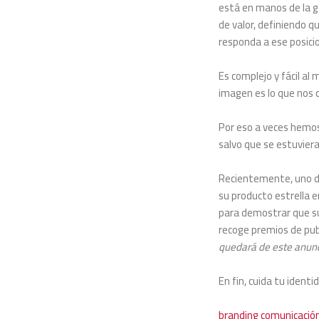
está en manos de la ge
de valor, definiendo 
responda a ese posic
Es complejo y fácil al
imagen es lo que nos 
Por eso a veces hemo
salvo que se estuviera 
Recientemente, uno d
su producto estrella 
para demostrar que su
recoge premios de pub
quedará de este anun
En fin, cuida tu ident
branding
comunicació