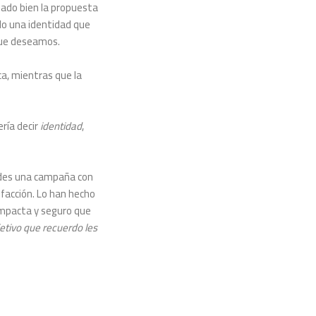
jado bien la propuesta
do una identidad que
que deseamos.
ca, mientras que la
ería decir
identidad
,
edes una campaña con
facción. Lo han hecho
impacta y seguro que
jetivo que recuerdo les