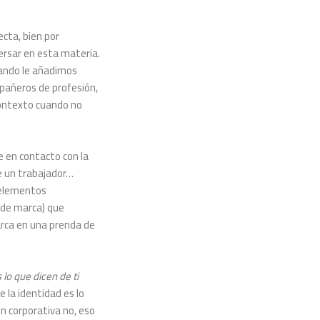
cta, bien por
rsar en esta materia.
uando le añadimos
pañeros de profesión,
contexto cuando no
te en contacto con la
de un trabajador…
 elementos
 de marca) que
arca en una prenda de
 lo que dicen de ti
 la identidad es lo
en corporativa no, eso