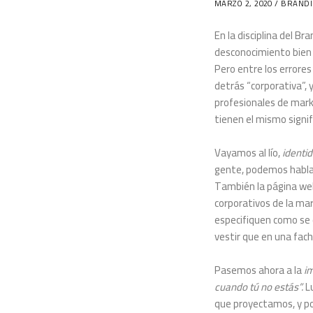
MARZO 2, 2020 /
BRAND
En la disciplina del B
desconocimiento bien 
Pero entre los errore
detrás “corporativa”,
profesionales de mark
tienen el mismo signif
Vayamos al lío,
identi
gente, podemos hablar 
También la página we
corporativos de la ma
especifiquen como se 
vestir que en una fach
Pasemos ahora a la
i
cuando tú no estás”.
Lu
que proyectamos, y por