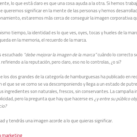
nte, lo que está claro es que una cosa ayuda a la otra. Si hemos traba
que queremos significar en la mente de las personas y hemos desarrolla
ionamiento, estaremos más cerca de conseguir la imagen corporativa 
 mismo tiempo, la identidad es lo que ves, oyes, tocas y hueles de la mar
queda en la memoria, el recuerdo de la marca.
s escuchado
“debe mejorar la imagen de la marca”
cuándo lo correcto s
refiriendo a la reputación, pero claro, eso no lo controlas, ¿o si?
e los dos grandes de la categoría de hamburguesas ha publicado en r
en el que se ve como se va descomponiendo y llega a un estado de putre
s ingredientes son naturales, frescos, sin conservantes. La campaña 
licidad, pero la pregunta que hay que hacerse es
¿y entre su público ob
cio?
idad y tendrás una imagen acorde a lo que quieras significar.
n
marketing