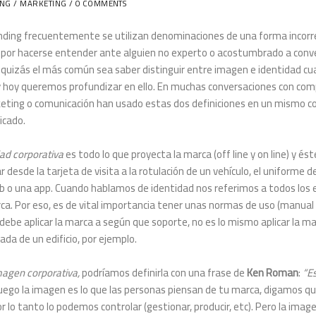
ING
/
MARKETING
/ 0 COMMENTS
randing frecuentemente se utilizan denominaciones de una forma incorre
por hacerse entender ante alguien no experto o acostumbrado a conve
s quizás el más común sea saber distinguir entre imagen e identidad c
 y hoy queremos profundizar en ello. En muchas conversaciones con com
eting o comunicación han usado estas dos definiciones en un mismo 
icado.
dad corporativa
es todo lo que proyecta la marca (off line y on line) y és
desde la tarjeta de visita a la rotulación de un vehículo, el uniforme 
b o una app. Cuando hablamos de identidad nos referimos a todos los
rca. Por eso, es de vital importancia tener unas normas de uso (manual
debe aplicar la marca a según que soporte, no es lo mismo aplicar la m
ada de un edificio, por ejemplo.
magen corporativa,
podríamos definirla con una frase de
Ken Roman
:
“Es
ego la imagen es lo que las personas piensan de tu marca, digamos que
 lo tanto lo podemos controlar (gestionar, producir, etc). Pero la imag