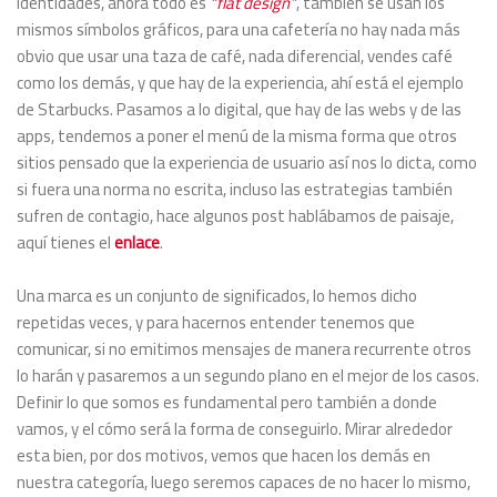
identidades, ahora todo es
“flat design”
, también se usan los
mismos símbolos gráficos, para una cafetería no hay nada más
obvio que usar una taza de café, nada diferencial, vendes café
como los demás, y que hay de la experiencia, ahí está el ejemplo
de Starbucks. Pasamos a lo digital, que hay de las webs y de las
apps, tendemos a poner el menú de la misma forma que otros
sitios pensado que la experiencia de usuario así nos lo dicta, como
si fuera una norma no escrita, incluso las estrategias también
sufren de contagio, hace algunos post hablábamos de paisaje,
aquí tienes el
enlace
.
Una marca es un conjunto de significados, lo hemos dicho
repetidas veces, y para hacernos entender tenemos que
comunicar, si no emitimos mensajes de manera recurrente otros
lo harán y pasaremos a un segundo plano en el mejor de los casos.
Definir lo que somos es fundamental pero también a donde
vamos, y el cómo será la forma de conseguirlo. Mirar alrededor
esta bien, por dos motivos, vemos que hacen los demás en
nuestra categoría, luego seremos capaces de no hacer lo mismo,